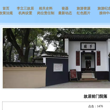
首页
李立三故居
相关史料
瓷器
旅游资源
旅游纪
政策法规
机构设置
岗位责任制
最新动态
红色图片
接待中
故居前门院落
点击：1476