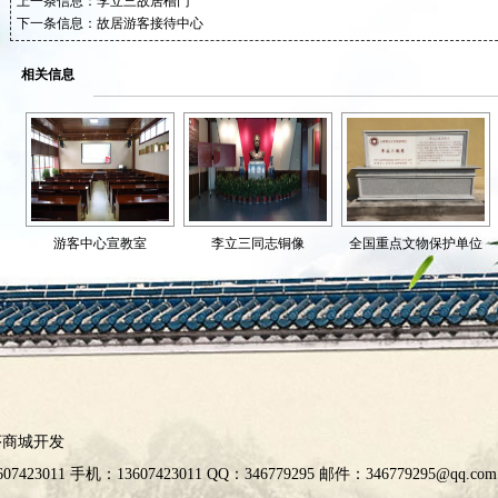
上一条信息：
李立三故居槽门
下一条信息：
故居游客接待中心
相关信息
游客中心宣教室
李立三同志铜像
全国重点文物保护单位
序商城开发
423011 手机：13607423011 QQ：
346779295
邮件：346779295@qq.com