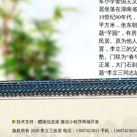
军小学爱国主义
居坐落在湖南
19世纪80年代
平方米，坐东
题“芋园”，有
民居。原为他人
置，李立三的
塾。门联为“春
正屋，大门石
题“李立三同志故居
技术支持：
醴陵信息港
微信小程序商城开发
版权所有 2020 李立三故居 电话：13607423011 手机：1360742301