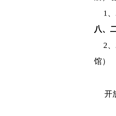
1、
八、
2、
馆）
开