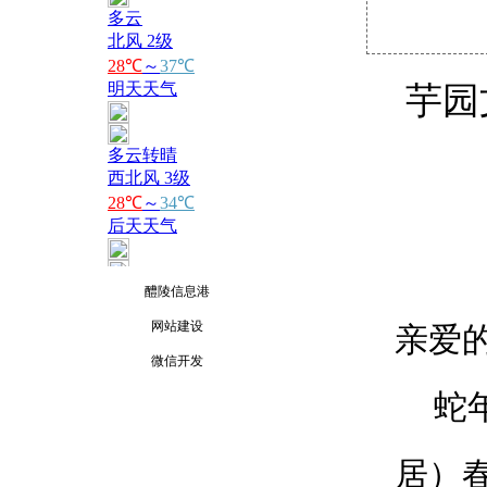
芋园
醴陵信息港
网站建设
亲爱
微信开发
蛇
居）