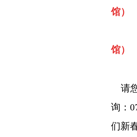
馆）
馆
）
请您
询：0
们新