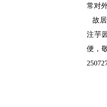
常对
故
注芋
便，
2507