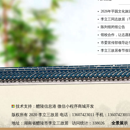
2026年芋园文化
李立三同志故居（
陈列馆闭馆公告
馆校合作，让志愿服
市委宣传部领导赴
李立三故居春节假
技术支持：
醴陵信息港
微信小程序商城开发
版权所有 2020 李立三故居 电话：13607423011 手机：1360742301
地址：湖南省醴陵市李立三故居 访问统计：338026
全景展示