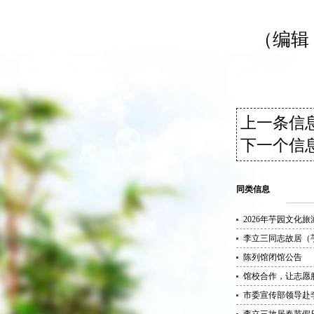
（编辑
上一条信息
下一个信息
同类信息
2026年芋园文化
李立三同志故居（
陈列馆闭馆公告
馆校合作，让志愿服
市委宣传部领导赴