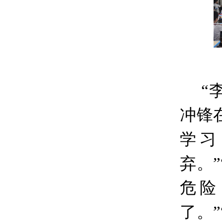
“
冲锋
学习
弃。
危险
了。